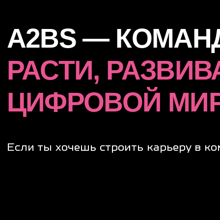
Я согласен (-а) с
политикой конфиденциальности
в от
данных
[
Контакты
]
INFO@A2BS.DEV
© 2025. Все права защищены