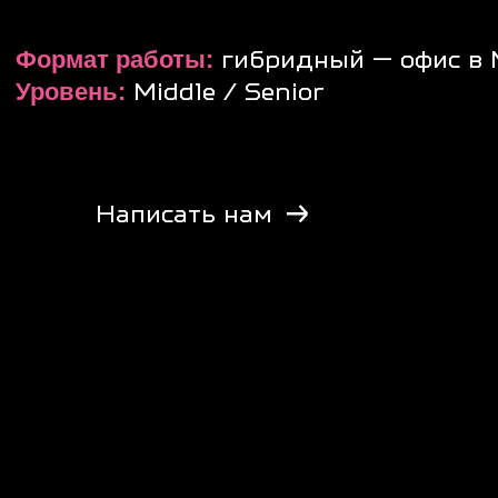
Написать нам
[
О вакансии
]
ЧТО ПРЕДСТОИТ ДЕЛА
▸ Проектировать структуры данных и алгоритмы о
▸ Участвовать в проектировании архитектуры цифро
▸ Проводить сбор, формализацию и анализ бизнес-т
▸ Составлять техническую документацию: ТЗ, ПЗ, ФТ
▸ Координировать процесс разработки, тестировани
▸ Участвовать в проектировании пользовательских