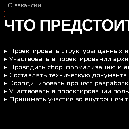
▸ Принимать участие во внутреннем тестировании р
ЧТО ВАЖНО ЗНАТЬ И 
▸ Опыт работы по гибким методологиям: Agile, Scru
▸ Знание инструментов командной разработки: Confl
▸ Навыки проектирования интерфейсов, понимание 
▸ Знание архитектуры клиент-серверных и мобиль
▸ Знание принципов REST API и современных подхо
▸ Опыт работы с BPMN/UML для визуализации бизн
▸ Отличные коммуникативные навыки и умение дон