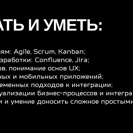
:
й коворкинг — на твой выбор;
я» зарплата выше рыночной;
тов), HR и юр. поддержка;
ссы, без микроменеджмента и трекеров;
ков;
атформам, участие в митапах и конференциях;
х мероприятиях и хакатонах.
ДЕ МОЖНО
 И МЕНЯТЬ