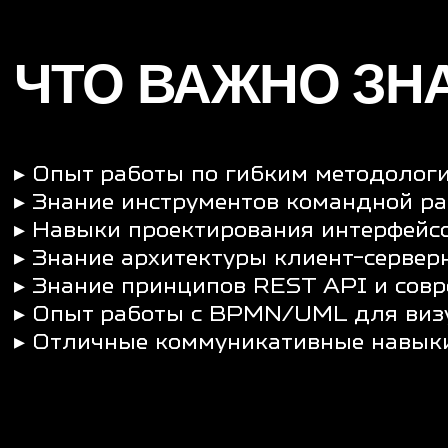
ЧТО МЫ ПРЕДЛАГАЕМ
▸
:
удалёнка, офис в Москве или комфортны
Гибкость
▸
:
оформление по ТК РФ, «бела
Прозрачные условия
▸
:
отсрочка от призыва (для IT-специалис
Поддержка
▸
:
мощное оборудование, прозрачные проце
Комфорт
▸
:
ДМС и программа поддержки сотрудни
Здоровье
▸
:
обучение за счёт компании, доступ к пл
Развитие
▸
:
скидки, корпоративы, участие в командны
Бонусы
A2BS — КОМАНДА, Г
РАСТИ, РАЗВИВАТЬСЯ
ЦИФРОВОЙ МИР.