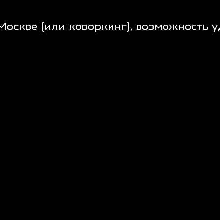
ТЬ:
бработки информации для веб и мобильных решений;
вых систем совместно с архитектором;
ребований от клиентов;
, спецификации и др.;
я и внедрения решений;
 интерфейсов совместно с UX/UI-дизайнерами;