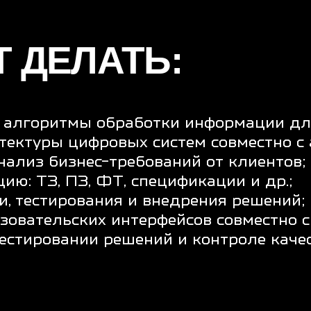
ешений и контроле качества.
УМЕТЬ:
m, Kanban;
uence, Jira;
основ UX;
ных приложений;
дов к интеграции;
ес-процессов и интеграций;
осить сложное простыми словами.